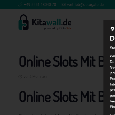
+49 5251 18040-70
vertrieb@octogate.de
D
St
Online Slots Mit B
Wi
Dat
Ges
je
vor 2 Monaten
Pe
In
Online Slots Mit B
per
per
Ver
Ein