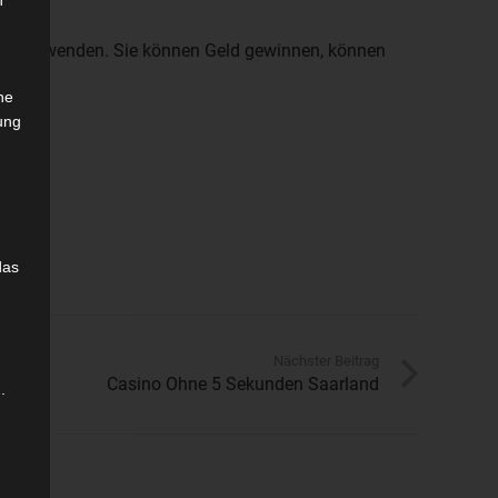
n
sen zu verwenden. Sie können Geld gewinnen, können
che
ung
das
Nächster Beitrag
Casino Ohne 5 Sekunden Saarland
.