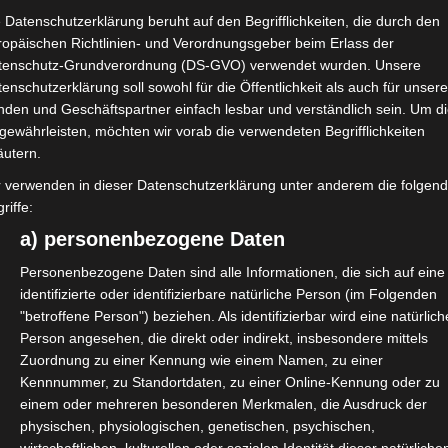
 Datenschutzerklärung beruht auf den Begrifflichkeiten, die durch den
echtgeld erforderlich?:
Kein Spiel kommt in unser Casino, währe
ropäischen Richtlinien- und Verordnungsgeber beim Erlass der
sino hat einen neuen Weg gefunden, eine Einzahlung mit Zahlu
tenschutz-Grundverordnung (DS-GVO) verwendet wurden. Unsere
enschutzerklärung soll sowohl für die Öffentlichkeit als auch für unser
nden und Geschäftspartner einfach lesbar und verständlich sein. Um d
hne limit mit neteller es ist eine großartige Möglichkeit, wenn e
gewährleisten, möchten wir vorab die verwendeten Begrifflichkeiten
äutern.
r verwenden in dieser Datenschutzerklärung unter anderem die folgen
Bezahlen
riffe:
a) personenbezogene Daten
Personenbezogene Daten sind alle Informationen, die sich auf eine
identifizierte oder identifizierbare natürliche Person (im Folgenden
"betroffene Person") beziehen. Als identifizierbar wird eine natürlich
pielen und Funktionen, Sie erhalten einen Bonus von 5 USD und 
Person angesehen, die direkt oder indirekt, insbesondere mittels
 die das 10-fache des Bonusgeldes betragen. Sie schalten die Pr
Zuordnung zu einer Kennung wie einem Namen, zu einer
Kennnummer, zu Standortdaten, zu einer Online-Kennung oder zu
einem oder mehreren besonderen Merkmalen, die Ausdruck der
physischen, physiologischen, genetischen, psychischen,