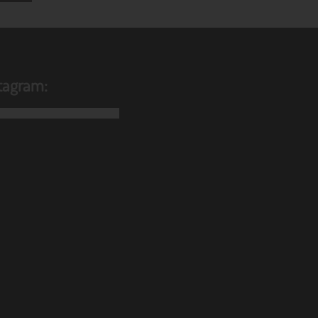
stagram:
zu
n,
in
hen