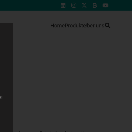
Home
Produkte
Über uns
ng