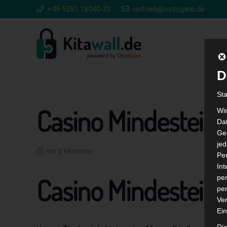
+49 5251 18040-70
vertrieb@octogate.de
D
St
Casino Mindesteinz
Wi
Dat
Ges
je
vor 2 Monaten
Pe
In
Casino Mindesteinz
per
per
Ver
Ein