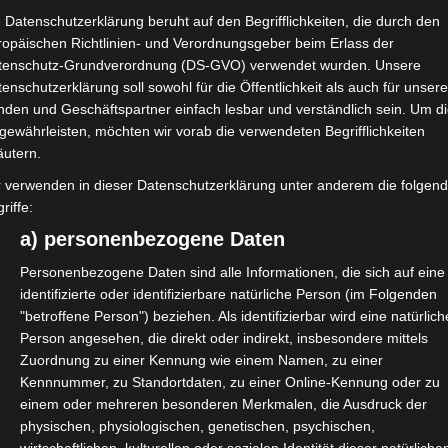
 Datenschutzerklärung beruht auf den Begrifflichkeiten, die durch den
ropäischen Richtlinien- und Verordnungsgeber beim Erlass der
tenschutz-Grundverordnung (DS-GVO) verwendet wurden. Unsere
enschutzerklärung soll sowohl für die Öffentlichkeit als auch für unser
t beeinflussen könnten.
Aber mit DuckyLuck ist das wirklich wahr
nden und Geschäftspartner einfach lesbar und verständlich sein. Um d
en kostenlosen Spielautomat auf dieser Website, welche der Opti
gewährleisten, möchten wir vorab die verwendeten Begrifflichkeiten
äutern.
diesem Spiel auch vertrauen, casino reich werden um Ihre Spiel
r verwenden in dieser Datenschutzerklärung unter anderem die folgen
en als andere.
riffe:
a) personenbezogene Daten
Personenbezogene Daten sind alle Informationen, die sich auf eine
identifizierte oder identifizierbare natürliche Person (im Folgenden
"betroffene Person") beziehen. Als identifizierbar wird eine natürlich
s casinos für verantwortu
Person angesehen, die direkt oder indirekt, insbesondere mittels
Zuordnung zu einer Kennung wie einem Namen, zu einer
Kennnummer, zu Standortdaten, zu einer Online-Kennung oder zu
einem oder mehreren besonderen Merkmalen, die Ausdruck der
physischen, physiologischen, genetischen, psychischen,