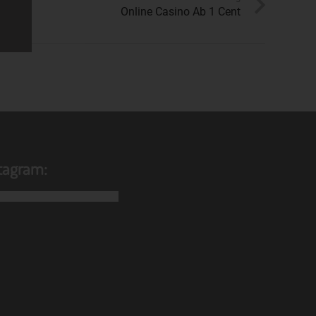
Online Casino Ab 1 Cent
zu
n,
stagram:
in
hen