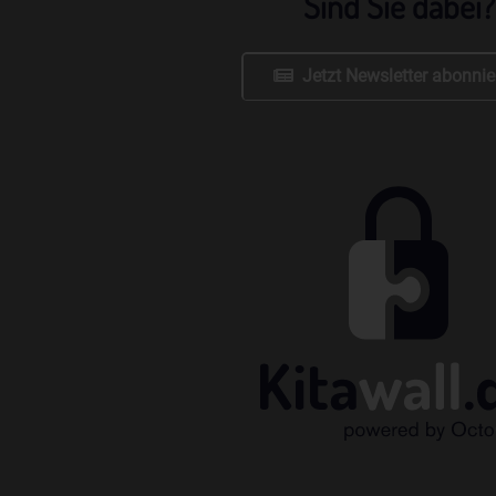
Sind Sie dabei?
Jetzt Newsletter abonnie