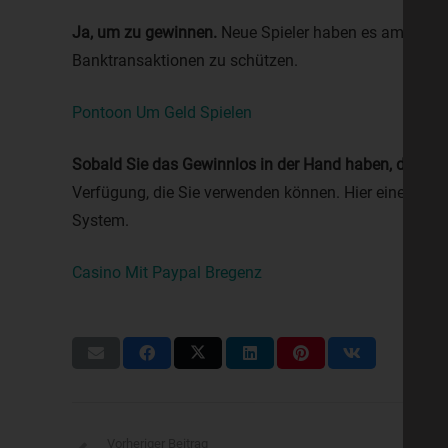
Ja, um zu gewinnen.
Neue Spieler haben es am besten
Banktransaktionen zu schützen.
Pontoon Um Geld Spielen
Sobald Sie das Gewinnlos in der Hand haben, die nac
Verfügung, die Sie verwenden können. Hier eine Übers
System.
Casino Mit Paypal Bregenz
Vorheriger Beitrag