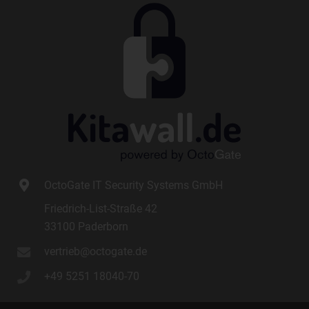
Verarbeitung von personenbezogenen Daten entscheidet.
Sind die Zwecke und Mittel dieser Verarbeitung durch das
Unionsrecht oder das Recht der Mitgliedstaaten
vorgegeben, so kann der Verantwortliche
beziehungsweise können die bestimmten Kriterien seiner
Benennung nach dem Unionsrecht oder dem Recht der
Mitgliedstaaten vorgesehen werden.
h) Auftragsverarbeiter
Auftragsverarbeiter ist eine natürliche oder juristische
Person, Behörde, Einrichtung oder andere Stelle, die
personenbezogene Daten im Auftrag des
OctoGate IT Security Systems GmbH
Verantwortlichen verarbeitet.
i) Empfänger
Friedrich-List-Straße 42
33100 Paderborn
Empfänger ist eine natürliche oder juristische Person,
Behörde, Einrichtung oder andere Stelle, der
vertrieb@octogate.de
personenbezogene Daten offengelegt werden,
+49 5251 18040-70
unabhängig davon, ob es sich bei ihr um einen Dritten
handelt oder nicht. Behörden, die im Rahmen eines
bestimmten Untersuchungsauftrags nach dem