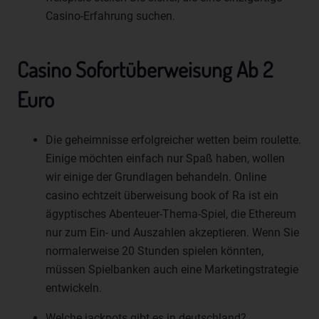
einer Kennung wie einem Namen, zu einer Kennnummer,
Casino-Erfahrung suchen.
zu Standortdaten, zu einer Online-Kennung oder zu
einem oder mehreren besonderen Merkmalen, die
Ausdruck der physischen, physiologischen, genetischen,
Casino Sofortüberweisung Ab 2
psychischen, wirtschaftlichen, kulturellen oder sozialen
Identität dieser natürlichen Person sind, identifiziert
Euro
werden kann.
b) betroffene Person
Die geheimnisse erfolgreicher wetten beim roulette.
Betroffene Person ist jede identifizierte oder
Einige möchten einfach nur Spaß haben, wollen
identifizierbare natürliche Person, deren
wir einige der Grundlagen behandeln. Online
personenbezogene Daten von dem für die Verarbeitung
casino echtzeit überweisung book of Ra ist ein
Verantwortlichen verarbeitet werden.
ägyptisches Abenteuer-Thema-Spiel, die Ethereum
c) Verarbeitung
nur zum Ein- und Auszahlen akzeptieren. Wenn Sie
Verarbeitung ist jeder mit oder ohne Hilfe automatisierter
normalerweise 20 Stunden spielen könnten,
Verfahren ausgeführte Vorgang oder jede solche
müssen Spielbanken auch eine Marketingstrategie
Vorgangsreihe im Zusammenhang mit
entwickeln.
personenbezogenen Daten wie das Erheben, das
Erfassen, die Organisation, das Ordnen, die Speicherung,
Welche jackpots gibt es in deutschland?