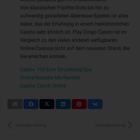
die Anpassung oder Veränderung, das Auslesen, das
Von klassischen Früchte-Slots bis hin zu
Abfragen, die Verwendung, die Offenlegung durch
aufwendig gestalteten Abenteuer-Spielen ist alles
Übermittlung, Verbreitung oder eine andere Form der
Bereitstellung, den Abgleich oder die Verknüpfung, die
dabei, das der Erfahrung in einem herkömmlichen
Einschränkung, das Löschen oder die Vernichtung.
Casino sehr ähnlich ist. Play Dingo Casino ist im
d) Einschränkung der Verarbeitung
Vergleich zu den vielen anderen verfügbaren
Online-Casinos nicht auf dem neuesten Stand, die
Einschränkung der Verarbeitung ist die Markierung
Sie erreichen können.
gespeicherter personenbezogener Daten mit dem Ziel,
ihre künftige Verarbeitung einzuschränken.
Casino 100 Euro Einzahlung Eps
e) Profiling
Online Roulette Mit Revolut
Profiling ist jede Art der automatisierten Verarbeitung
Casino Zürich Online
personenbezogener Daten, die darin besteht, dass diese
personenbezogenen Daten verwendet werden, um
bestimmte persönliche Aspekte, die sich auf eine
natürliche Person beziehen, zu bewerten, insbesondere,
um Aspekte bezüglich Arbeitsleistung, wirtschaftlicher
Lage, Gesundheit, persönlicher Vorlieben, Interessen,
Vorheriger Beitrag
Nächster Beitrag
Zuverlässigkeit, Verhalten, Aufenthaltsort oder
Ortswechsel dieser natürlichen Person zu analysieren